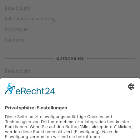
BeautyLight
Kälteplattenanwendung
Bodystyler
Solarium
GUTSCHEINE
BeautyLight
Kälteplattenanwendung
Bodystyler
Solarium
SIE MÖCHTEN UNS ETWAS SAGEN
info@californiasun-sonnenstudio.de