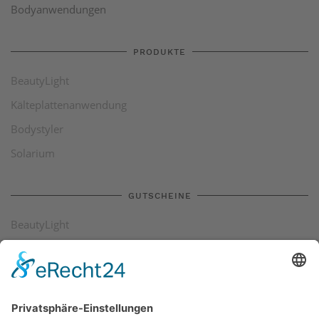
Bodyanwendungen
PRODUKTE
BeautyLight
Kälteplattenanwendung
Bodystyler
Solarium
GUTSCHEINE
BeautyLight
Kälteplattenanwendung
Bodystyler
Solarium