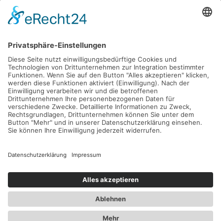
Kälteplattenanwendung
Bodystyler
Solarium
SIE MÖCHTEN UNS ETWAS SAGEN
info@californiasun-sonnenstudio.de
SIE FINDEN UNS AUF
KONTAKT
IMPRESSUM
HAFTUNGSAUSSCHLUSS
DATENSCHUTZERKLÄRUNG
SITEMAP
© California Sun | webdesign & seo by webranking