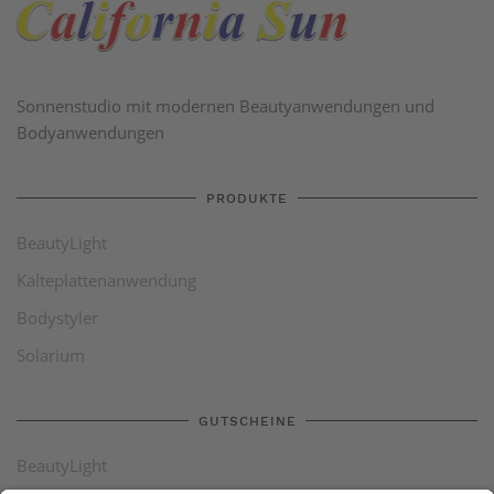
Sonnenstudio mit modernen Beautyanwendungen und
Bodyanwendungen
PRODUKTE
BeautyLight
Kälteplattenanwendung
Bodystyler
Solarium
GUTSCHEINE
BeautyLight